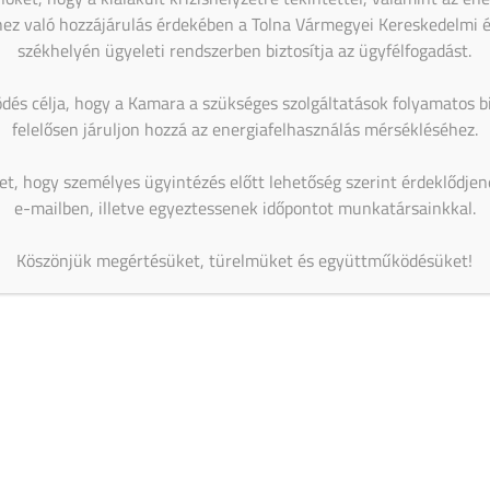
ez való hozzájárulás érdekében a Tolna Vármegyei Kereskedelmi 
székhelyén ügyeleti rendszerben biztosítja az ügyfélfogadást.
HELYSZÍN
Fregatt Bistro, Dombóvár
dés célja, hogy a Kamara a szükséges szolgáltatások folyamatos bi
Köztársaság út 31/C.
felelősen járuljon hozzá az energiafelhasználás mérsékléséhez.
Dombóvár
,
7200
+ Google Térkép
et, hogy személyes ügyintézés előtt lehetőség szerint érdeklődje
e-mailben, illetve egyeztessenek időpontot munkatársainkkal.
Épületgépészeti ágazat üzleti
Építőipari ágazat üzleti
közösségépítő programja Tamásiban
közösségépítő programja
Köszönjük megértésüket, türelmüket és együttműködésüket!
KAMARAI ESEMÉNYEK
09:00
-
12:30
AUG
6
AI – A vállalkozásod új tanácsadója – Haladó
workshop
13:00
-
16:00
AUG