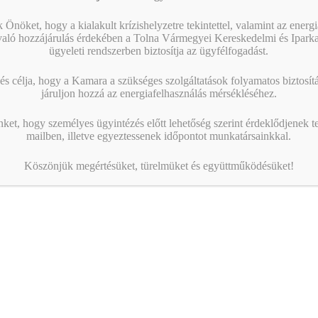
 Önöket, hogy a kialakult krízishelyzetre tekintettel, valamint az energ
való hozzájárulás érdekében a Tolna Vármegyei Kereskedelmi és Ipark
ügyeleti rendszerben biztosítja az ügyfélfogadást.
s célja, hogy a Kamara a szükséges szolgáltatások folyamatos biztosítás
járuljon hozzá az energiafelhasználás mérsékléséhez.
nket, hogy személyes ügyintézés előtt lehetőség szerint érdeklődjenek t
mailben, illetve egyeztessenek időpontot munkatársainkkal.
Köszönjük megértésüket, türelmüket és együttműködésüket!