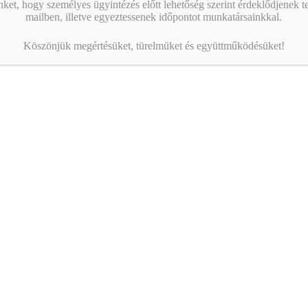
nket, hogy személyes ügyintézés előtt lehetőség szerint érdeklődjenek t
adó gyakorlati felnőttképzés
adó gyakorlati képzés (2. alkalom)
mailben, illetve egyeztessenek időpontot munkatársainkkal.
Köszönjük megértésüket, türelmüket és együttműködésüket!
KAMARAI ESEMÉNYEK
13:00
-
16:00
AUG
10
AI a nyelvtanulás szolgálatában – gyakorlati
workshop
09:00
-
16:00
AUG
17
Magabiztos üzleti kommunikáció angolul – 2 napos
workshop
09:00
-
12:30
AUG
25
Workshop – Facebook hirdetés AI-val: szövegtől a
kész kampányig egy délelőtt alatt
Naptár megtekintése
MIBEN SEGÍT A KAMARA?