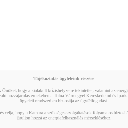
HELYSZÍN
Zöldpont és Civil Ház, Tamási
Tájékoztatás ügyfeleink részére
Deák Ferenc u. 43.
Tamási
,
Tolna Vármegye
7090
Magyarország
+ Google
 Önöket, hogy a kialakult krízishelyzetre tekintettel, valamint az energ
való hozzájárulás érdekében a Tolna Vármegyei Kereskedelmi és Ipark
Térkép
ügyeleti rendszerben biztosítja az ügyfélfogadást.
s célja, hogy a Kamara a szükséges szolgáltatások folyamatos biztosítás
járuljon hozzá az energiafelhasználás mérsékléséhez.
Hatékony delegálás a KKV-
Hatékony delegálás a KKV-
vezetők gyakorlatában – Tanúsítványt
vezetők gyakorlatában – Tanúsítványt