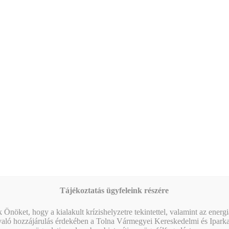
25
Workshop – Facebook hirdetés AI-val: szövegtől a
kész kampányig egy délelőtt alatt
17:00
-
18:30
AUG
26
Marketing Klub – Ismerje meg a versenytársait!
Naptár megtekintése
MIBEN SEGÍT A KAMARA?
Tájékoztatás ügyfeleink részére
 Önöket, hogy a kialakult krízishelyzetre tekintettel, valamint az energ
való hozzájárulás érdekében a Tolna Vármegyei Kereskedelmi és Ipark