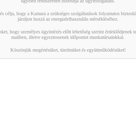
ügyeleti rendszerben biztosítja az ügyfélfogadást.
s célja, hogy a Kamara a szükséges szolgáltatások folyamatos biztosítás
járuljon hozzá az energiafelhasználás mérsékléséhez.
nket, hogy személyes ügyintézés előtt lehetőség szerint érdeklődjenek t
mailben, illetve egyeztessenek időpontot munkatársainkkal.
Köszönjük megértésüket, türelmüket és együttműködésüket!