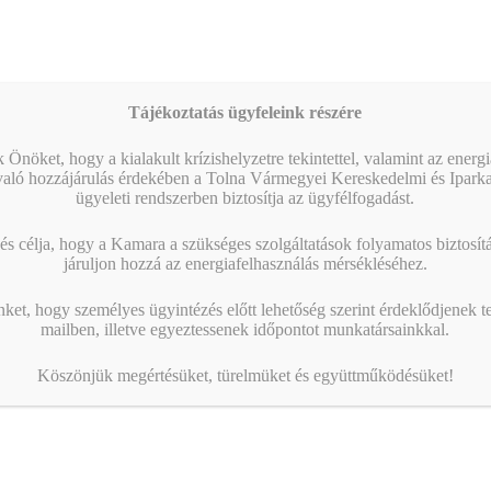
Tájékoztatás ügyfeleink részére
 Önöket, hogy a kialakult krízishelyzetre tekintettel, valamint az energ
való hozzájárulás érdekében a Tolna Vármegyei Kereskedelmi és Ipark
ügyeleti rendszerben biztosítja az ügyfélfogadást.
s célja, hogy a Kamara a szükséges szolgáltatások folyamatos biztosítás
járuljon hozzá az energiafelhasználás mérsékléséhez.
nket, hogy személyes ügyintézés előtt lehetőség szerint érdeklődjenek t
mailben, illetve egyeztessenek időpontot munkatársainkkal.
Köszönjük megértésüket, türelmüket és együttműködésüket!