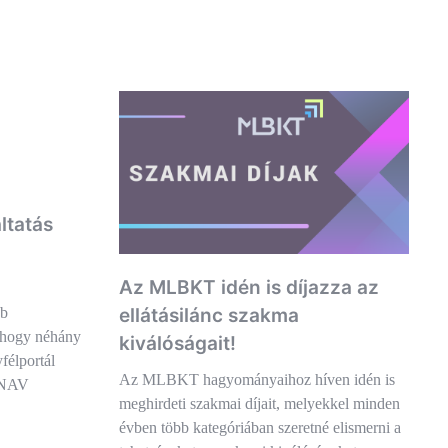
ltatás
Az MLBKT idén is díjazza az
ellátásilánc szakma
bb
 hogy néhány
kiválóságait!
félportál
Az MLBKT hagyományaihoz híven idén is
A NAV
meghirdeti szakmai díjait, melyekkel minden
évben több kategóriában szeretné elismerni a