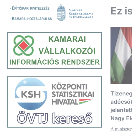
Ez i
Tizeneg
adócsök
jelentet
Nagy El
A miniszter