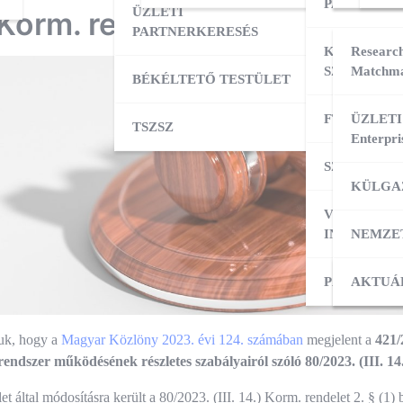
PARTNERK
ÜZLETI
 Korm. rendelet módosításár
PARTNERKERESÉS
KÜLPIACI
Research
SZOLGÁLT
Matchma
BÉKÉLTETŐ TESTÜLET
FT ADATBÁ
ÜZLETI
TSZSZ
Enterpri
SZOLGÁLT
KÜLGA
VÁLLALKO
INDÍTÁSA
NEMZE
PÁLYÁZAT
KÜLPI
AKTUÁ
juk, hogy a
Magyar Közlöny 2023. évi 124. számában
megjelent a
421/
 rendszer működésének részletes szabályairól szóló 80/2023. (III. 1
et által módosításra került a 80/2023. (III. 14.) Korm. rendelet 2. § (1