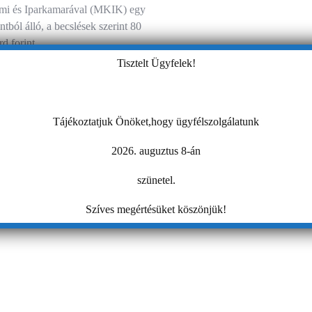
mi és Iparkamarával (MKIK) egy
ntból álló, a becslések szerint 80
árd forint…
Tisztelt Ügyfelek!
Tájékoztatjuk Önöket,hogy ügyfélszolgálatunk
2026. auguztus 8-án
szünetel.
Szíves megértésüket köszönjük!