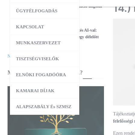
17
14.)
Magabiztos üzleti kommunikáció angolul
ÜGYFÉLFOGADÁS
– 2 napos workshop
09:00
-
12:30
AUG
KAPCSOLAT
25
Workshop – Facebook hirdetés AI-val:
szövegtől a kész kampányig egy délelőtt
MUNKASZERVEZET
alatt
Naptár megtekintése
TISZTSÉGVISELŐK
MIBEN SEGÍT A KAMARA?
ELNÖKI FOGADÓÓRA
KAMARAI DÍJAK
ALAPSZABÁLY És SZMSZ
Tájékoztat
felelősségi
Ezen rendel