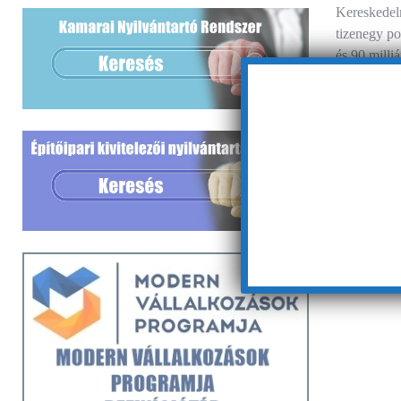
Kereskedel
tizenegy po
és 90 milli