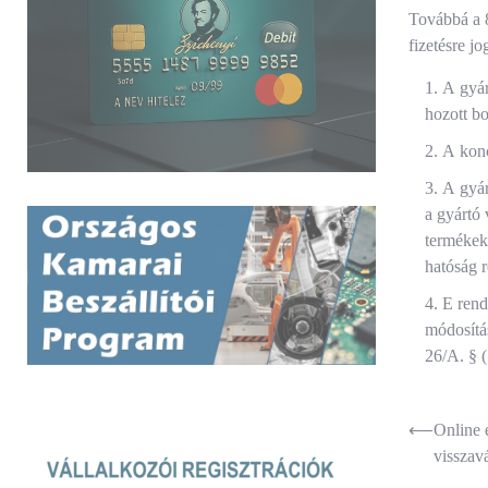
Továbbá a 8
fizetésre j
A gyár
hozott bo
A konce
A gyár
a gyártó 
termékek
hatóság r
E rend
módosítás
26/A. § (
Bejegyz
⟵
Online e
visszav
navigác