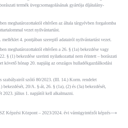
a borászati termék üvegcsomagolásának gyártója díjátalány-
ésben meghatározottaktól eltérően az általa tárgyévben forgalomba
ttartalommal vezet nyilvántartást.
. melléklet 4. pontjában szereplő adatairól nyilvántartást vezet.
ésben meghatározottaktól eltérően a 26. § (1a) bekezdése vagy
2. § (1) bekezdése szerinti nyilatkozattal nem érintett – borászati
vet követő hónap 20. napjáig az országos hulladékgazdálkodási
s szabályairól szóló 80/2023. (III. 14.) Korm. rendelet
 bekezdését, 20/A. §-át, 26. § (1a), (2) és (3a) bekezdését,
t 2023. július 1. napjától kell alkalmazni.
Z Képzési Központ – 2023/2024. évi vámügyintézői képzés
⟶