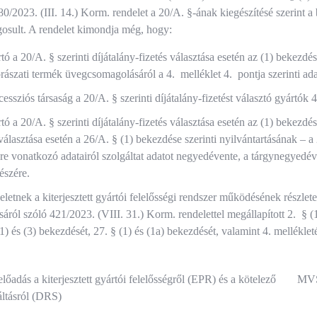
0/2023. (III. 14.) Korm. rendelet a 20/A. §-ának kiegészítésé szerint 
ogosult. A rendelet kimondja még, hogy:
tó a 20/A. § szerinti díjátalány-fizetés választása esetén az (1) bekezd
rászati termék üvegcsomagolásáról a 4. melléklet 4. pontja szerinti ada
ssziós társaság a 20/A. § szerinti díjátalány-fizetést választó gyártók 4
tó a 20/A. § szerinti díjátalány-fizetés választása esetén az (1) bekezd
választása esetén a 26/A. § (1) bekezdése szerinti nyilvántartásának – a 2
re vonatkozó adatairól szolgáltat adatot negyedévente, a tárgynegyedé
észére.
eletnek a kiterjesztett gyártói felelősségi rendszer működésének részlete
áról szóló 421/2023. (VIII. 31.) Korm. rendelettel megállapított 2. § (1)
1) és (3) bekezdését, 27. § (1) és (1a) bekezdését, valamint 4. mellékleté
és
lőadás a kiterjesztett gyártói felelősségről (EPR) és a kötelező
MVS
áltásról (DRS)
ió