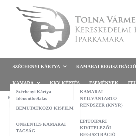
Skip
to
content
Tolna Vármegyei Kereskedel
SZÉCHENYI KÁRTYA
KAMARAI REGISZTRÁCI
KAMARA
KKV KÉPZÉS
ESEMÉNYEK
FE
Széchenyi Kártya
KAMARAI
KAMARAI ESEMÉNYEK
Időpontfoglalás
NYILVÁNTARTÓ
TÁJÉKOZT
RENDSZER (KNYR)
BEMUTATKOZÓ KISFILM
A ki
13:00
-
16:00
AUG
10
AI a nyelvtanulás szolgálatában –
ÉPÍTŐIPARI
ÖNKÉNTES KAMARAI
gyakorlati workshop
műkö
KIVITELEZŐI
TAGSÁG
REGISZTRÁCIÓ
09:00
-
16:00
AUG