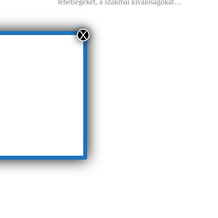
tehetségeket, a szakmai kiválóságokat…
X