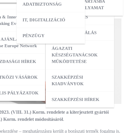
ERESÉS
OKTATÓI KÉPZÉS
NYILVÁNTARTÁSBA
ól
ADATBIZTONSÁG
VÉTELI FOLYAMAT
 & Innovation
MESTERKÉPZÉS
IT, DIGITALIZÁCIÓ
ATÁSOK
king Event 2026
VIZSGADELEGÁLÁS
PÉNZÜGY
ZIS
 AJÁNLATOK:
se Europe Network
ÁGAZATI
ATÁSOK
KÉSZSÉGTANÁCSOK
ZDASÁGI HÍREK
MŰKÖDTETÉSE
ZÁS
TKÖZI VÁSÁROK
SZAKKÉPZÉSI
KIADVÁNYOK
OK
ACI TAGOZATOK
LIS PÁLYÁZATOK
SZAKKÉPZÉSI HÍREK
2023. (VIII. 31.) Korm. rendelete a kiterjesztett gyártói
4.) Korm. rendelet módosításáról
.
) bekezdése – meghatározásra került a borászati termék fogalma is.