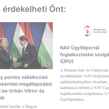
s érdekelheti Önt:
NAV Ügyfélportál
foglalkoztatási szolgá
(ÜPO)
A Nemzeti Adó- és Vámhivatal
(továbbiakban: NAV) legfrisse
y pontos vállalkozási
sajtóközleményében olvasható,
kentési megállapodást
kattintással elérhető a NAV Ügy
t be Orbán Viktor és
foglalkoztatási szolgáltatása. 
ek
Ügyfélportálon…
elnök közölte: a Magyar