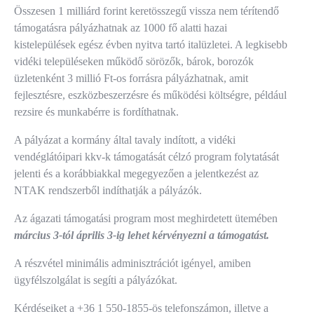
Összesen 1 milliárd forint keretösszegű vissza nem térítendő
támogatásra pályázhatnak az 1000 fő alatti hazai
kistelepülések egész évben nyitva tartó italüzletei. A legkisebb
vidéki településeken működő sörözők, bárok, borozók
üzletenként 3 millió Ft-os forrásra pályázhatnak, amit
fejlesztésre, eszközbeszerzésre és működési költségre, például
rezsire és munkabérre is fordíthatnak.
A pályázat a kormány által tavaly indított, a vidéki
vendéglátóipari kkv-k támogatását célzó program folytatását
jelenti és a korábbiakkal megegyezően a jelentkezést az
NTAK rendszerből indíthatják a pályázók.
Az ágazati támogatási program most meghirdetett ütemében
március 3-tól április 3-ig lehet kérvényezni a támogatást.
A részvétel minimális adminisztrációt igényel, amiben
ügyfélszolgálat is segíti a pályázókat.
Kérdéseiket a +36 1 550-1855-ös telefonszámon, illetve a