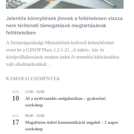
Jelentős könnyítések jönnek a feltételesen vissza
nem térítendő támogatások megtartásának
feltételeiben
A Nemzetgazdasági Minisztérium kedvező könnyítéseket
vezet be a GINOP Plusz-1.2.1-21 „A mikro-, kis- és
középvállalkozások modern üzleti és termelési kihívásokhoz
való alkalmazkodását…
KAMARAI ESEMÉNYEK
13:00
-
16:00
AUG
10
AI a nyelvtanulás szolgálatában – gyakorlati
workshop
09:00
-
16:00
AUG
17
Magabiztos üzleti kommunikáció angolul – 2 napos
workshop