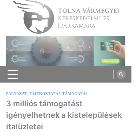
Skip
to
content
Tolna Vármegyei Kereskedelmi és
Iparkamara
PÁLYÁZAT
,
TÁJÉKOZTATÁS
,
TÁMOGATÁS
3 milliós támogatást
igényelhetnek a kistelepülések
italüzletei