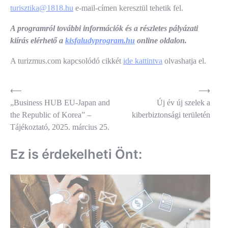
turisztika@1818.hu
e-mail-címen keresztül tehetik fel.
A programról további információk és a részletes pályázati
kiírás elérhető a
kisfaludyprogram.hu
online oldalon.
A turizmus.com kapcsolódó cikkét
ide kattintva
olvashatja el.
Bejegyzés
⟵
⟶
„Business HUB EU-Japan and
Új év új szelek a
navigáció
the Republic of Korea” –
kiberbiztonsági területén
Tájékoztató, 2025. március 25.
Ez is érdekelheti Önt: