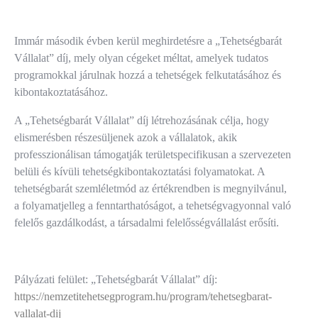
Immár második évben kerül meghirdetésre a „Tehetségbarát
Vállalat” díj, mely olyan cégeket méltat, amelyek tudatos
programokkal járulnak hozzá a tehetségek felkutatásához és
kibontakoztatásához.
A „Tehetségbarát Vállalat” díj létrehozásának célja, hogy
elismerésben részesüljenek azok a vállalatok, akik
professzionálisan támogatják területspecifikusan a szervezeten
belüli és kívüli tehetségkibontakoztatási folyamatokat. A
tehetségbarát szemléletmód az értékrendben is megnyilvánul,
a folyamatjelleg a fenntarthatóságot, a tehetségvagyonnal való
felelős gazdálkodást, a társadalmi felelősségvállalást erősíti.
Pályázati felület: „Tehetségbarát Vállalat” díj:
https://nemzetitehetsegprogram.hu/program/tehetsegbarat-
vallalat-dij