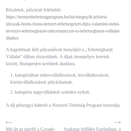
Részletek, pályázati feltételek:
https://nemzetitehetsegprogram.hu/hir/megnyilt-jelolesi-
idoszak-bonis-bona-nemzet-tehetsegeiert-dijra-valamint-indul-
nevezes-tehetsegbarat-onkormanyzat-es-tehetsegbarat-vallalat-
dijakra
A legjobbnak ítélt pályaművek benyújtói a „Tehetségbarát
Vállalat” díjban részesülnek. A díjak ünnepélyes keretek
között, Budapesten kerülnek átadásra.
kategóriában mikrovállalkozások, kisvállalkozások,
középvállalkozások pályázhatnak.
kategória nagyvállalatok számára nyitott.
A díj pénzügyi hátterét a Nemzeti Tehetség Program biztosítja.
Bejegyzés
⟵
⟶
Mit lát az ügyfél a Google-
Szakmai fejlődés Európában, a