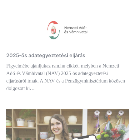
2025-ös adategyeztetési eljárás
Figyelmébe ajánljukaz rsm.hu cikkét, melyben a Nemzeti
Adó-és Vámhivatal (NAV) 2025-ös adategyeztetési
eljárásáról írnak. A NAV és a Pénzügyminisztérium közösen
dolgozott ki…