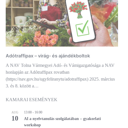
Adótraffipax – virág- és ajándékboltok
A NAV Tolna Vármegyei Adó- és Vámigazgatósága a NAV
honlapján az Adótraffipax rovatban
(https://nav.gov.hu/ugyfeliranytu/adotraffipax) 2025. március
3. és 8. között a…
KAMARAI ESEMÉNYEK
13:00
-
16:00
AUG
10
AI a nyelvtanulás szolgálatában – gyakorlati
workshop